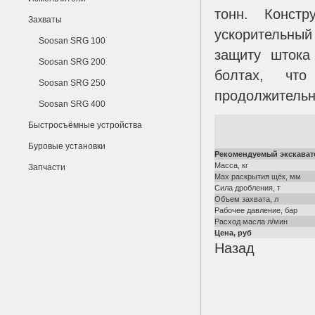
тонн. Конст
Захваты
ускорительны
Soosan SRG 100
защиту штока
Soosan SRG 200
болтах, чт
Soosan SRG 250
продолжительн
Soosan SRG 400
Быстросъёмные устройства
Буровые установки
Рекомендуемый экскавато
Масса, кг
Запчасти
Мах раскрытия щёк, мм
Сила дробления, т
Объем захвата, л
Рабочее давление, бар
Расход масла л/мин
Цена, руб
Назад