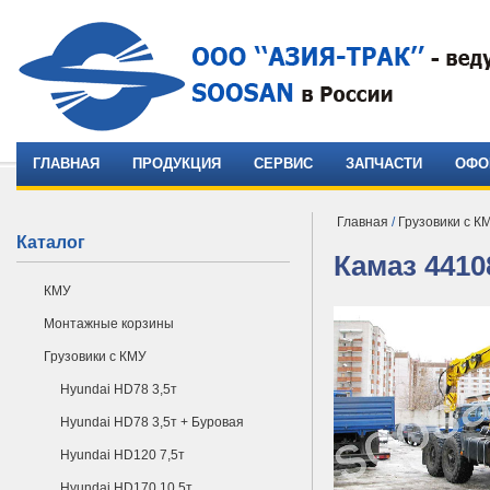
ГЛАВНАЯ
ПРОДУКЦИЯ
СЕРВИС
ЗАПЧАСТИ
ОФО
Главная
/
Грузовики с К
Каталог
Камаз 4410
КМУ
Монтажные корзины
Грузовики с КМУ
Hyundai HD78 3,5т
Hyundai HD78 3,5т + Буровая
Hyundai HD120 7,5т
Hyundai HD170 10,5т