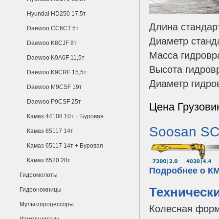
Hyundai HD250 17,5т
Длина стандар
Daewoo CC6CT 5т
Диаметр станд
Daewoo K8CJF 8т
Масса гидровра
Daewoo K9A6F 11,5т
Высота гидров
Daewoo K9CRF 15,5т
Диаметр гидро
Daewoo M9CSF 19т
Daewoo P9CSF 25т
Цена Грузови
Камаз 44108 10т + Буровая
Soosan SC
Камаз 65117 14т
Камаз 65117 14т + Буровая
Камаз 6520 20т
Подробнее о К
Гидромолоты
Техническ
Гидроножницы
Мультипроцессоры
Колесная фор